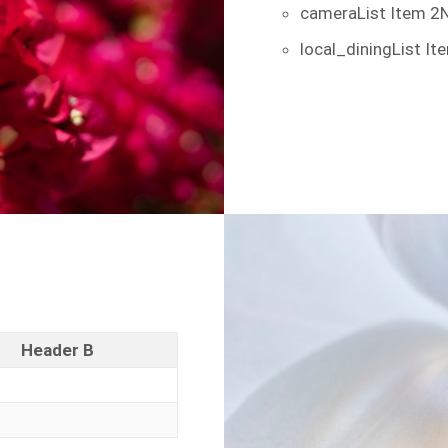
camera
List Item 2
N
local_dining
List It
Header B