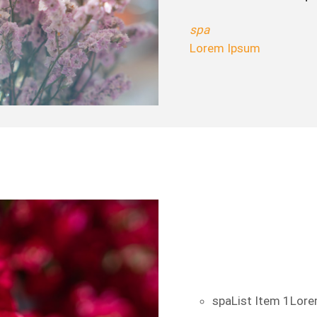
spa
Lorem Ipsum
spa
List Item 1
Lore